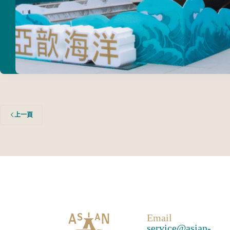
上一頁
Email
service@asian-