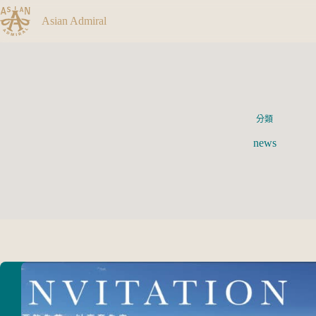
Asian Admiral
分類
news