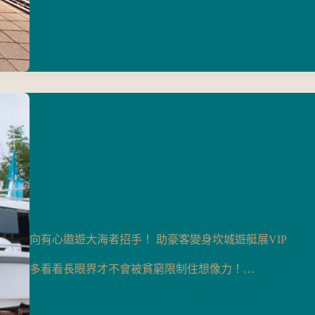
向有心遨遊大海者招手！ 助豪客變身坎城遊艇展VIP
多看看長眼界才不會被貧窮限制住想像力！…