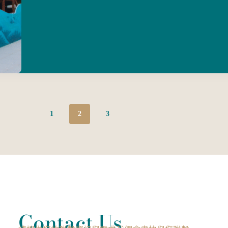
1
2
3
Contact Us