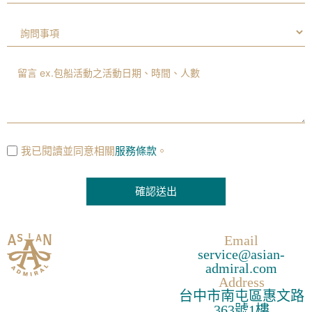
我已閱讀並同意相關
服務條款
。
確認送出
A
Email
l
service@asian-
t
admiral.com
e
Address
台中市南屯區惠文路
r
363號1樓