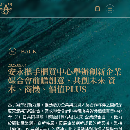
BACK
2025.09.04
安永攜手櫃買中心舉辦創新企業
媒合會前瞻創意・共創未來 資
本、商機、價值PLUS
為了凝聚創新力量，推動潛力企業與投資人及合作夥伴之間的深
度交流與策略配合，安永聯合會計師事務所與證券櫃檯買賣中心
今（3）日共同舉辦「前瞻創意X共創未來 企業媒合會」，致力
於驅動產業邁向嶄新格局，拓展企業創新成長的新契機，秉持
「價值PLUS 共創未來」的精神。此次活動特別邀請昶瑞機電與