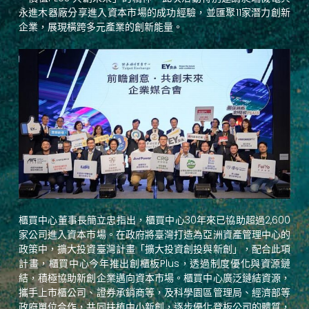
永進木器廠分享進入資本市場的成功經驗，並匯聚11家潛力創新
企業，展現橫跨多元產業的創新能量。
櫃買中心董事長簡立忠指出，櫃買中心30年來已協助超過2,600
家公司進入資本市場。在政府將臺灣打造為亞洲資產管理中心的
政策中，擴大投資臺灣計畫「擴大投資創投與新創」，配合此項
計畫，櫃買中心今年推出創櫃板Plus，透過制度優化與資源鏈
結，積極協助新創企業邁向資本市場。櫃買中心廣泛鏈結資源，
攜手上市櫃公司、證券承銷商等，及科學園區管理局、經濟部等
政府單位合作，共同扶植中小新創，逐步優化登板公司的體質，