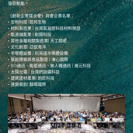
強勁動能。
《創新企業媒合會》與會企業名單：
• 生物科技 |君邦生物
• 材料製造業 | 台灣氣凝膠科技材料開發
• 能源儲能業 | 創揚科技
• 其他金屬相關製造業| 天工精密
• 文化創意| 亞歆海洋
• 半導體設備 | 利易達半導體設備
• 餐飲連鎖與食品製造 | 凍心國際
• 6G通訊、衛星通訊、無人機通訊 | 濰元科技
• 太陽光電 | 台灣鈣鈦礦科技
• 建築建材產業| 鈞匠科技
• 連鎖餐飲| 馡曄國際