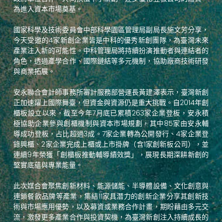
為進入資本市場奠基。
國家科學及技術委員會中部科學園區管理局副局長施文芳分享，
今天受邀的4家新創企業皆是中科的優秀新創團隊，為臺灣未來
產業注入新的可能性。中科管理局將持續扮演推動者與連結者的
角色，透過產學合作、國際鏈結等多元機制，協助廠商技術研發
與商業拓展。
安永聯合會計師事務所審計服務部營運長黃建澤表示，臺灣新創
正加速躍上國際舞臺，但資金與資源仍是重大挑戰。自2014年創
櫃板設立以來，截至今年7月底已累積263家企業登板，安永積
極協助企業參與創櫃機制與資本市場規劃，其中85家由安永輔
導成功登板，占比超過3成。7家企業轉為公開發行、4家企業登
錄興櫃、2家企業完成上櫃或上市掛牌（含1家創新板公司），並
連續9年榮獲「創櫃板推動輔導績效獎」，展現長期深耕新創的
堅實底蘊與專業能量。
此次媒合會聚焦創新材料、能源儲能、半導體設備、文化創意與
連鎖餐飲品牌等產業，集結11家具潛力的創新企業分享其創新技
術與市場應用優勢，以及募資或業務合作計畫，期盼藉由多元交
流，激發更多產業合作與投資契機，為臺灣新創注入持續成長的