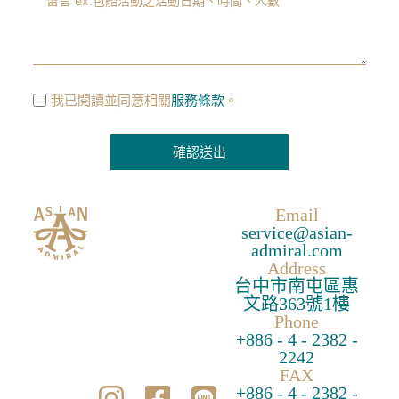
我已閱讀並同意相關
服務條款
。
確認送出
A
Email
l
service@asian-
t
admiral.com
e
Address
台中市南屯區惠
r
文路363號1樓
n
Phone
a
+886 - 4 - 2382 -
t
2242
FAX
i
+886 - 4 - 2382 -