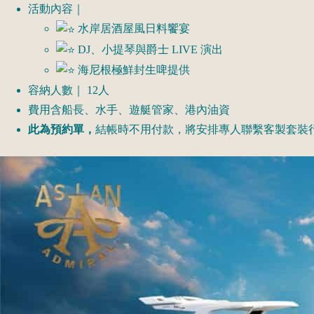
活動內容｜
水岸居酒屋風日料饗宴
DJ、小提琴與爵士 LIVE 演出
海尼根極鮮封生啤提供
容納人數｜ 12人
費用含船長、水手、遊艇管家、港內油資
此為預約單，
結帳時不用付款，將安排專人聯繫客製套裝