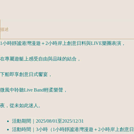
l
t
e
描述
r
n
1小時靜謐港灣漫遊＋2小時岸上創意日料與LIVE樂團表演，
a
t
在專屬遊艇上感受自由與品味的結合，
i
v
下船即享創意日式饗宴，
e
:
微風中聆聽Live Band輕柔樂聲，
夜，從未如此迷人。
活動期間｜2025/08/01至2025/12/31
活動時間｜3小時（1小時靜謐港灣漫遊＋2小時岸上創意日