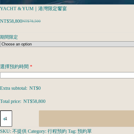
YACHT & YUM｜港灣限定饗宴
NT$
58,800
NT$
78,500
期間限定
選擇預約時間
*
Extra subtotal:
NT$
0
Total price:
NT$
58,800
A
SKU:
不提供
Category:
行程預約
Tag:
預約單