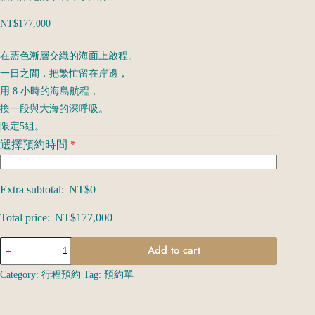
NT$
177,000
在藍色漸層交織的海面上啟程。
一日之間，把繁忙留在岸邊，
用 8 小時的海島航程，
換一段與大海的深呼吸。
限定5組。
選擇預約時間
*
Extra subtotal:
NT$
0
Total price:
NT$
177,000
Add to cart
A
Category:
行程預約
Tag:
預約單
l
t