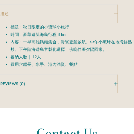
e
r
描述
n
a
標題：秋日限定的小琉球小旅行
t
時間：豪華遊艇海島行程 8 hrs
i
內容：一早高雄碼頭集合，貴賓登船啟航、中午小琉球在地海鮮熱
v
炒、下午陸海遊島客製化選擇，傍晚伴著夕陽回家。
e
容納人數｜ 12人
:
費用含船長、水手、港內油資、餐點
REVIEWS (0)
Contact Us