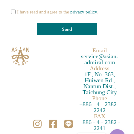
I have read and agree to the
privacy policy
.
Send
A
Email
l
service@asian-
t
admiral.com
e
Address
1F., No. 363,
r
Huiwen Rd.,
n
Nantun Dist.,
a
Taichung City
t
Phone
+886 - 4 - 2382 -
i
2242
v
FAX
e
+886 - 4 - 2382 -
:
2241