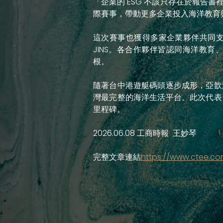
「企業的 ESG 不該只存在於報
際賽事，帶動更多企業投入海洋教育
這次賽事也獲得多家企業夥伴共同
JINS。各合作夥伴皆認同海洋教
根。
隨著台中港遊艇碼頭逐步成形，亞歆
灣最完整的海洋生活平台。此次代表
里程碑。
2026.06.08 工商時報 王妙琴
完整文章連結
https://www.ctee.c