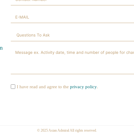
en
I have read and agree to the
privacy policy
.
A
l
t
e
© 2025 Asian Admiral All rights reserved.