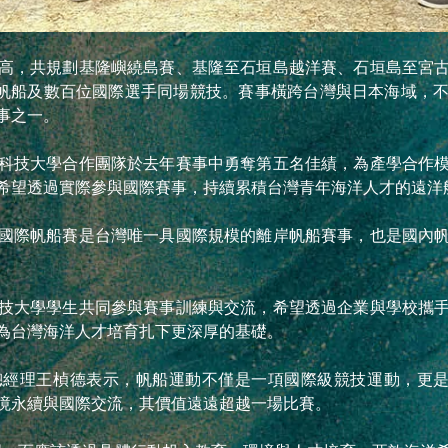
高，共規劃基隆嶼繞島賽、基隆至石垣島越洋賽、石垣島至宮
艘重型帆船及數百位國際選手同場競技。賽事橫跨台灣與日本海域
事之一。
科技大學合作團隊於去年賽事中勇奪第五名佳績，為產學合作
希望透過實際參與國際賽事，持續累積台灣青年海洋人才的遠洋
國際帆船賽是台灣唯一具國際規模的離岸帆船賽事，也是國內
技大學學生共同參與賽事訓練與交流，希望透過企業與學校攜
為台灣海洋人才培育扎下更深厚的基礎。
理王楨德表示，帆船運動不僅是一項國際級競技運動，更是企業實
境永續與國際交流，其價值遠遠超越一場比賽。