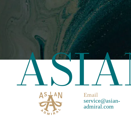
ASIA
Email
service@asian-
admiral.com