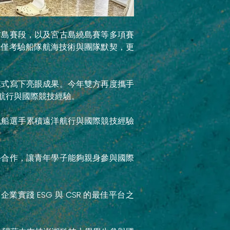
古島賽段，以及宮古島繞島賽等多項賽
，不僅考驗船隊航海技術與團隊默契，更
模式寫下亮眼成果。今年雙方再度攜手
航行與國際競技經驗。
帆船選手累積遠洋航行與國際競技經驗
手合作，讓青年學子能夠親身參與國際
踐 ESG 與 CSR 的最佳平台之