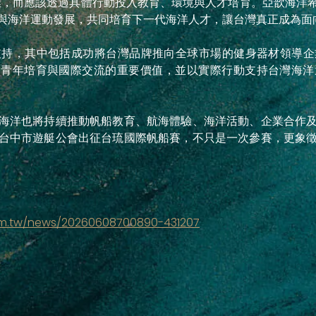
告書裡，而應該透過具體行動投入教育、環境與人才培育。亞歆海洋
與海洋運動發展，共同培育下一代海洋人才，讓台灣真正成為面
支持，其中包括成功將台灣品牌推向全球市場的健身器材領導企
育、青年培育與國際交流的重要價值，並以實際行動支持台灣海
海洋也將持續推動帆船教育、航海體驗、海洋活動、企業合作
台中市遊艇公會出征台琉國際帆船賽，不只是一次參賽，更象
om.tw/news/20260608700890-431207