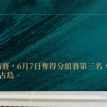
帆船賽，6月7日奪得分組賽第三
古島。