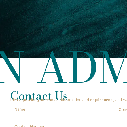
N AD
Contact Us
Please provide your contact information and requirements, and we