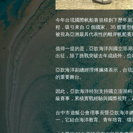
今年台琉國際帆船賽規模創下歷年新
程，吸引來自 12 個國家、36 
被視為亞洲最具代表性的離岸帆船賽
值得一提的是，亞歆海洋與國立澎湖
出征，除了挑戰突破去年成績外，也
亞歆海洋副總經理傅姵俙表示，台琉
的重要舞台。
因此，亞歆海洋特別支持國立澎湖科
級賽事，累積實戰經驗與國際視野，
台中市遊艇公會理事長暨亞歆海洋總經
一，它結合海洋教育、青年培育、環