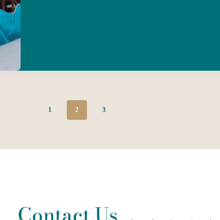
1
2
3
Contact Us