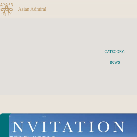
Asian Admiral
CATEGORY:
news