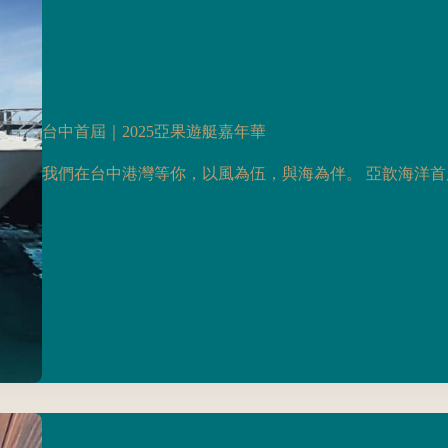
台中首屆｜2025亞果遊艇嘉年華
我們在台中港灣等你，以風為伍，與海為伴。 亞歆海洋首