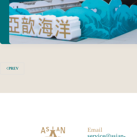
PREV
Email
service@asian-