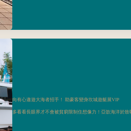
向有心遨遊大海者招手！ 助豪客變身坎城遊艇展VIP
多看看長眼界才不會被貧窮限制住想像力！亞歆海洋於致