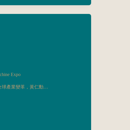
achine Expo
動全球產業變革，黃仁勳…