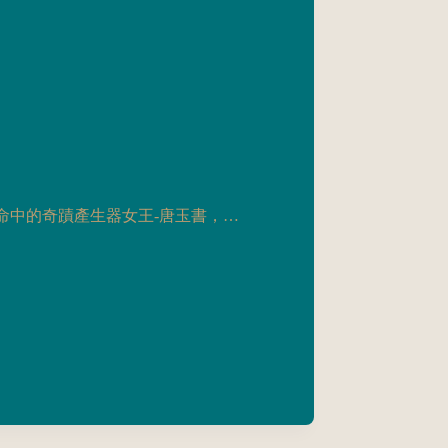
命中的奇蹟產生器女王-唐玉書，…